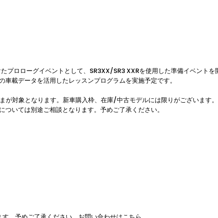
年開幕に向けたプロローグイベントとして、SR3XX/SR3 XXRを使用した準備イ
の車載データを活用したレッスンプログラムを実施予定です。
オーナーさまが対象となります。新車購入枠、在庫/中古モデルには限りがございま
については別途ご相談となります。予めご了承ください。
ます。予めご了承ください。お問い合わせはこちら。