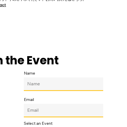
tact
n the Event
Name
Email
Select an Event