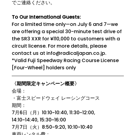
でご連絡ください。
To Our International Guests:
For a limited time only—on July 6 and 7—we 
are offering a special 30-minute test drive of 
the SR3 XXR for ¥110,000 to customers with a 
circuit license. For more details, please 
contact us at 
info@radicaljapan.co.jp
.
*Valid Fuji Speedway Racing Course License 
[Four-Wheel] holders only
〈期間限定キャンペーン概要〉
会場：
・富士スピードウェイ レーシングコース
期間：
7月6日（月）10:10~10:40, 11:30~12:00, 
14:10~14:40, 15:30~16:00
7月7日（火）8:50~9:20, 10:10~10:40
車両レンタル費：