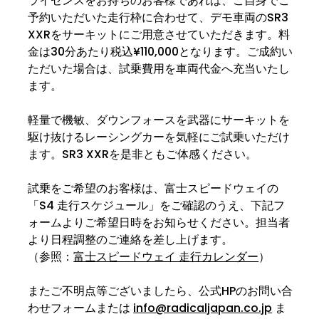
ライセンスをお持ちのお客様であれば、ご自身でご
予約いただいた走行枠に合わせて、デモ車両のSR3 
XXRをサーキットにご用意させていただきます。料
金は30分あたり税込¥110,000となります。ご成約い
ただいた場合は、試乗費用を車両代金へ充当いたし
ます。
軽量で機敏、ダウンフォースを武器にサーキットを
駆け抜けるレーシングカーを気軽にご試乗いただけ
ます。SR3 XXRを是非ともご体感ください。
試乗をご希望のお客様は、富士スピードウェイの
「S4 走行スケジュール」をご確認のうえ、下記フ
ォームよりご希望日時をお知らせください。担当者
より日程調整のご連絡を差し上げます。
（参照：
富士スピードウェイ 走行カレンダー
）
またご不明点等ございましたら、公式HPのお問い合
わせフォームまたは 
info@radicaljapan.co.jp
 ま